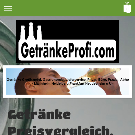
0
Getränke Großhandel, Gastronomie, Lieferservice, Privat, Büro, Praxis, Abholma
- Mannheim Heidelberg Frankfurt Heddesheim u U -
Getränke
Preisvergleich,