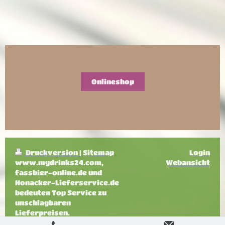
Onlineshop
Druckversion
|
Sitemap
Login
www.mydrinks24.com,
Webansicht
fassbier-online.de und
Honacker-Lieferservice.de
bedeuten Top Service zu
unschlagbaren
Lieferpreisen.