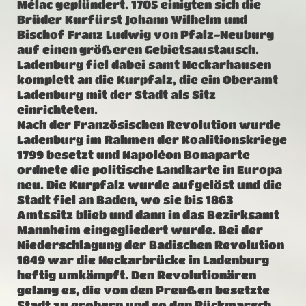
Mélac geplündert. 1705 einigten sich die
Brüder Kurfürst Johann Wilhelm und
Bischof Franz Ludwig von Pfalz-Neuburg
auf einen größeren Gebietsaustausch.
Ladenburg fiel dabei samt Neckarhausen
komplett an die Kurpfalz, die ein Oberamt
Ladenburg mit der Stadt als Sitz
einrichteten.
Nach der Französischen Revolution wurde
Ladenburg im Rahmen der Koalitionskriege
1799 besetzt und Napoléon Bonaparte
ordnete die politische Landkarte in Europa
neu. Die Kurpfalz wurde aufgelöst und die
Stadt fiel an Baden, wo sie bis 1863
Amtssitz blieb und dann in das Bezirksamt
Mannheim eingegliedert wurde. Bei der
Niederschlagung der Badischen Revolution
1849 war die Neckarbrücke in Ladenburg
heftig umkämpft. Den Revolutionären
gelang es, die von den Preußen besetzte
Stadt zu erobern und so den Rückmarsch