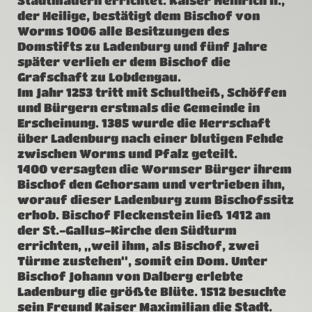
Stadtmauern errichtet. Kaiser Heinrich II.,
der Heilige, bestätigt dem Bischof von
Worms 1006 alle Besitzungen des
Domstifts zu Ladenburg und fünf Jahre
später verlieh er dem Bischof die
Grafschaft zu Lobdengau.
Im Jahr 1253 tritt mit Schultheiß, Schöffen
und Bürgern erstmals die Gemeinde in
Erscheinung. 1385 wurde die Herrschaft
über Ladenburg nach einer blutigen Fehde
zwischen Worms und Pfalz geteilt.
1400 versagten die Wormser Bürger ihrem
Bischof den Gehorsam und vertrieben ihn,
worauf dieser Ladenburg zum Bischofssitz
erhob. Bischof Fleckenstein ließ 1412 an
der St.-Gallus-Kirche den Südturm
errichten, „weil ihm, als Bischof, zwei
Türme zustehen“, somit ein Dom. Unter
Bischof Johann von Dalberg erlebte
Ladenburg die größte Blüte. 1512 besuchte
sein Freund Kaiser Maximilian die Stadt.