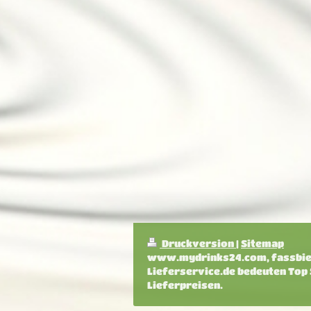
Druckversion
|
Sitemap
www.mydrinks24.com, fassbier
Lieferservice.de bedeuten Top
Lieferpreisen.