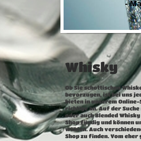
- M
Whisky
Ob Sie schottischen Whisk
bevorzugen, ist bei uns j
bieten in unserem Online
richtige an. Auf der Suche
oder auch Blended Whisky
Shop fündig und können u
wählen. Auch verschiedene
Shop zu finden. Vom eher 