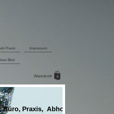
eb Praxis
Impressum
inen Blick
Warenkorb
0
, Büro, Praxis, Abholmarkt