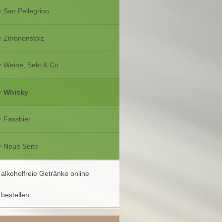
San Pellegrino
Zitronenstolz
Weine, Sekt & Co
Whisky
Fassbier
Neue Seite
alkoholfreie Getränke online
bestellen