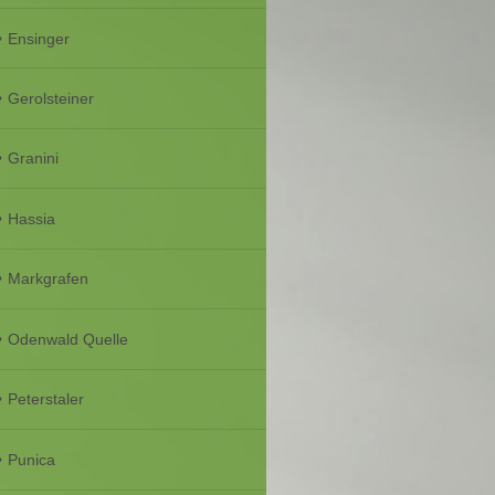
Ensinger
Gerolsteiner
Granini
Hassia
Markgrafen
Odenwald Quelle
Peterstaler
Punica