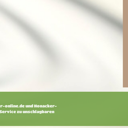
-online.de und Honacker-
 Service zu unschlagbaren