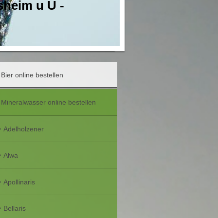
sheim u U -
Bier online bestellen
Mineralwasser online bestellen
Adelholzener
Alwa
Apollinaris
Bellaris