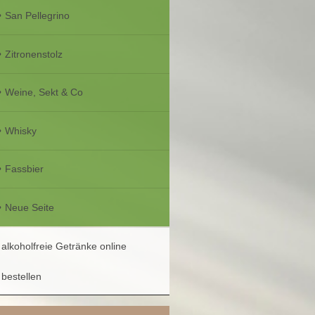
San Pellegrino
Zitronenstolz
Weine, Sekt & Co
Whisky
Fassbier
Neue Seite
alkoholfreie Getränke online
bestellen