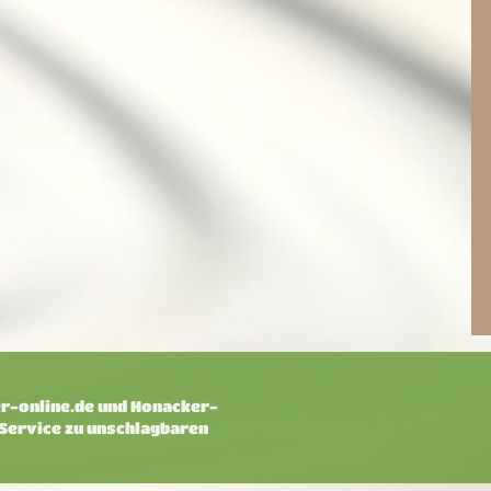
-online.de und Honacker-
 Service zu unschlagbaren