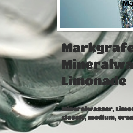
- M
Markgraf
Mineralwa
Limonade
Mineralwasser, Limo
classic, medium, oran