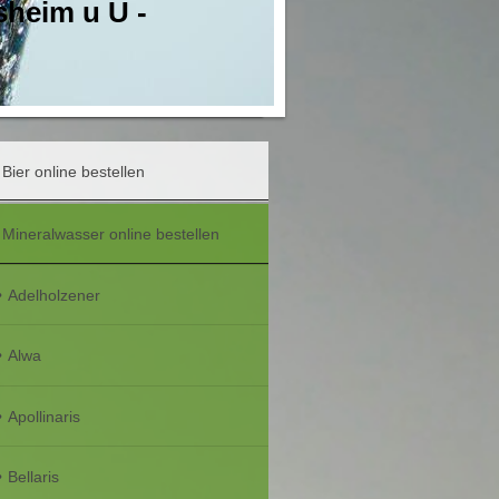
sheim u U -
Bier online bestellen
Mineralwasser online bestellen
Adelholzener
Alwa
Apollinaris
Bellaris