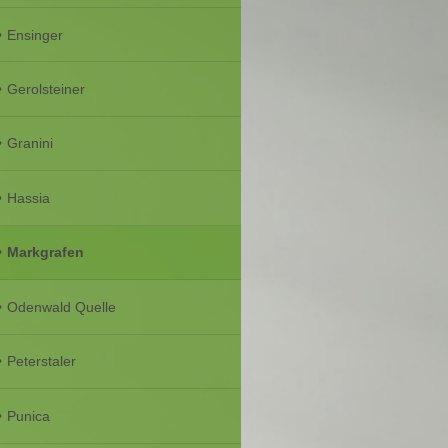
Ensinger
Gerolsteiner
Granini
Hassia
Markgrafen
Odenwald Quelle
Peterstaler
Punica