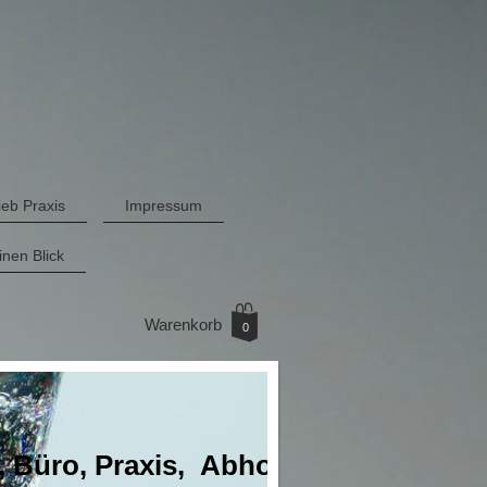
eb Praxis
Impressum
inen Blick
Warenkorb
0
, Büro, Praxis, Abholmarkt