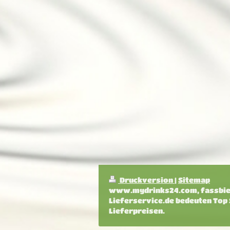
Druckversion
|
Sitemap
www.mydrinks24.com, fassbier
Lieferservice.de bedeuten Top
Lieferpreisen.