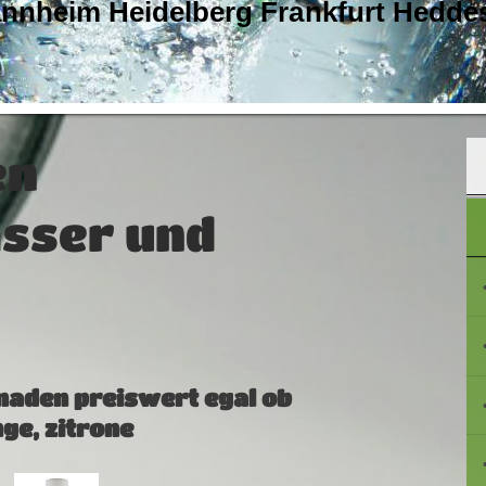
annheim Heidelberg Frankfurt Hedde
en
sser und
naden preiswert egal ob
ge, zitrone