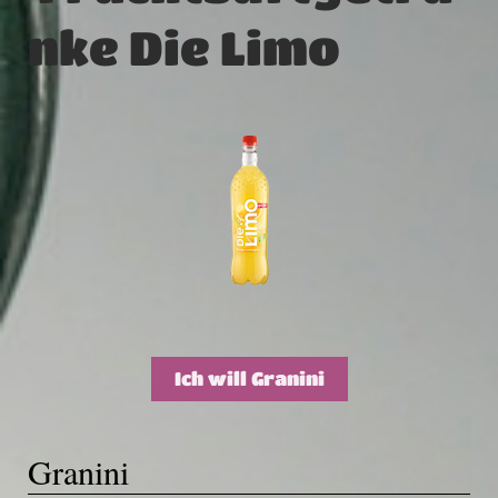
nke Die Limo
Ich will Granini
Granini