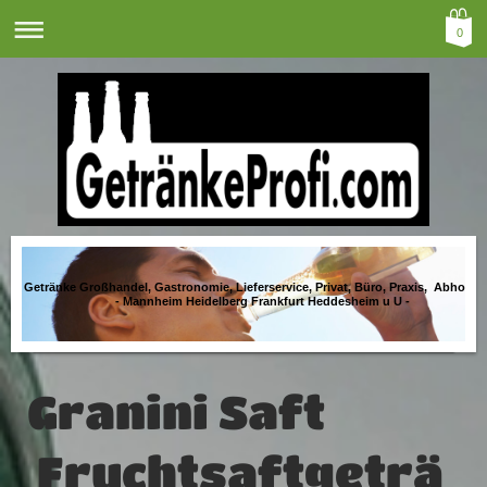
0
Getränke Großhandel, Gastronomie, Lieferservice, Privat, Büro, Praxis, Abholma
- Mannheim Heidelberg Frankfurt Heddesheim u U -
Granini Saft
Fruchtsaftgeträ