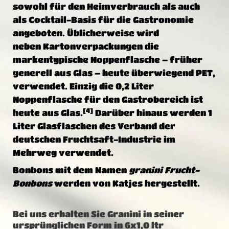
sowohl für den Heimverbrauch als auch
als
Cocktail
-Basis für die Gastronomie
angeboten. Üblicherweise wird
neben
Kartonverpackungen
die
markentypische Noppenflasche – früher
generell aus Glas – heute überwiegend
PET
,
verwendet. Einzig die 0,2 Liter
Noppenflasche für den Gastrobereich ist
[4]
heute aus Glas.
Darüber hinaus werden 1
Liter Glasflaschen des
Verband der
deutschen Fruchtsaft-Industrie
im
Mehrweg verwendet.
Bonbons
mit dem Namen
granini Frucht-
Bonbons
werden von
Katjes
hergestellt.
Bei uns erhalten Sie Granini in seiner
ursprünglichen Form in 6x1,0 ltr