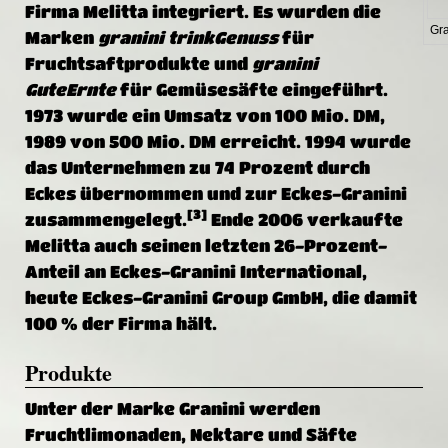
Firma
Melitta
integriert.
Es wurden die
Gra
Marken
granini trinkGenuss
für
Fruchtsaftprodukte und
granini
GuteErnte
für Gemüsesäfte eingeführt.
1973 wurde ein Umsatz von 100 Mio. DM,
1989 von 500 Mio. DM erreicht. 1994 wurde
das Unternehmen zu 74 Prozent durch
Eckes übernommen und zur Eckes-Granini
[3]
zusammengelegt.
Ende 2006 verkaufte
Melitta auch seinen letzten 26-Prozent-
Anteil an Eckes-Granini International,
heute Eckes-Granini Group GmbH, die damit
100 % der Firma hält.
Produkte
Unter der Marke Granini werden
Fruchtlimonaden, Nektare und Säfte