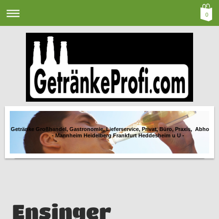
0
Getränke Großhandel, Gastronomie, Lieferservice, Privat, Büro, Praxis, Abholma
- Mannheim Heidelberg Frankfurt Heddesheim u U -
Ensinger