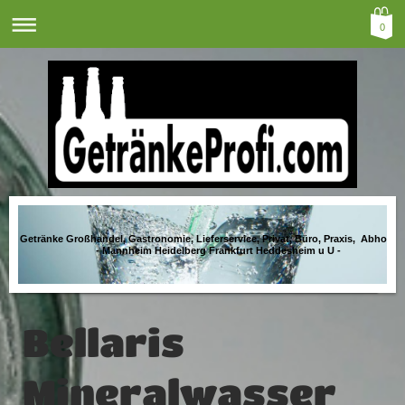
0
Getränke Großhandel, Gastronomie, Lieferservice, Privat, Büro, Praxis, Abholma
- Mannheim Heidelberg Frankfurt Heddesheim u U -
Bellaris
Mineralwasser