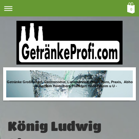
0
Getränke Großhandel, Gastronomie, Lieferservice, Privat, Büro, Praxis, Abholma
- Mannheim Heidelberg Frankfurt Heddesheim u U -
König Ludwig