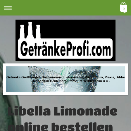
0
Getränke Großhandel, Gastronomie, Lieferservice, Privat, Büro, Praxis, Abholma
- Mannheim Heidelberg Frankfurt Heddesheim u U -
Libella Limonade
online bestellen