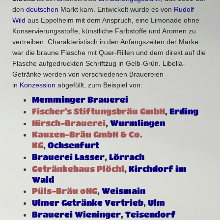
den
deutschen
Markt kam. Entwickelt wurde es von
Rudolf
Wild
aus Eppelheim mit dem Anspruch, eine Limonade ohne
Konservierungsstoffe, künstliche Farbstoffe und Aromen zu
vertreiben. Charakteristisch in den Anfangszeiten der Marke
war die braune Flasche mit Quer-Rillen und dem direkt auf die
Flasche aufgedruckten Schriftzug in Gelb-Grün. Libella-
Getränke werden von verschiedenen Brauereien
in
Konzession
abgefüllt, zum Beispiel von:
Memminger Brauerei
Fischer's Stiftungsbräu GmbH
,
Erding
Hirsch-Brauerei
,
Wurmlingen
Kauzen-Bräu GmbH & Co.
KG
,
Ochsenfurt
Brauerei Lasser
,
Lörrach
Getränkehaus Plöchl
,
Kirchdorf im
Wald
Püls-Bräu oHG
,
Weismain
Ulmer Getränke Vertrieb
,
Ulm
Brauerei Wieninger
,
Teisendorf