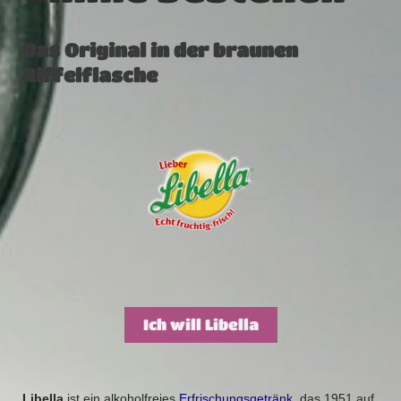
Das Original in der braunen
Riffelflasche
Ich will Libella
Libella
ist ein alkoholfreies
Erfrischungsgetränk
, das 1951 auf