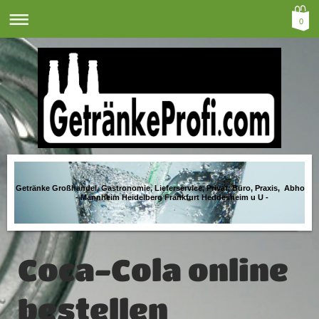
0
Getränke Großhandel, Gastronomie, Lieferservice, Privat, Büro, Praxis, Abholma
- Mannheim Heidelberg Frankfurt Heddesheim u U -
Coca-Cola online
bestellen